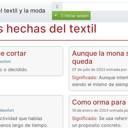
Empresa
Sobre Texwiki
Iniciar sessión
 textil y la moda
Iniciar sesión
 hechas del textil
e cortar
Aunque la mona s
queda
onfort
o o decidido.
07 de julio de 2022 entrada por
Significado
: Aunque inten
siendo el mismo de siemp
Como orma para 
 Monfort
16 de enero de 2024 entrada p
actividad que habías
Significado
: Se usa refer
enos largo de tiempo.
un proposito concreto.