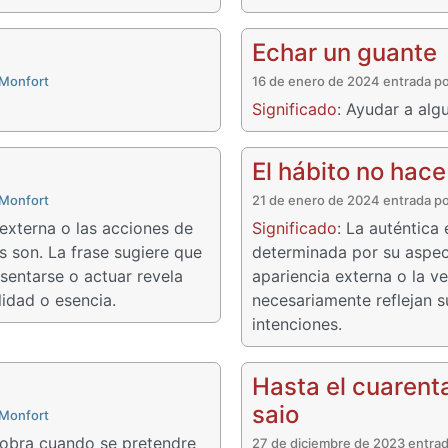
Echar un guante
 Monfort
16 de enero de 2024 entrada p
Significado
: Ayudar a alg
El hábito no hace
 Monfort
21 de enero de 2024 entrada p
 externa o las acciones de
Significado
: La auténtica
s son. La frase sugiere que
determinada por su aspect
sentarse o actuar revela
apariencia externa o la v
lidad o esencia.
necesariamente reflejan s
intenciones.
Hasta el cuarenta
saio
 Monfort
iobra cuando se pretendre
27 de diciembre de 2023 entra