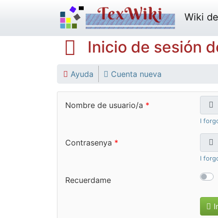
Wiki del
Inicio de sesión d
Ayuda
Cuenta nueva
Nombre de usuario/a
I for
Contrasenya
I for
Recuerdame
I