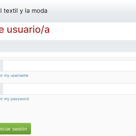
 textil y la moda
e usuario/a
got my username
got my password
niciar sesión