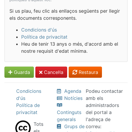
Si us plau, feu clic als enllaços següents per llegir
els documents corresponents.
Condicions d'ús
Política de privacitat
Heu de tenir 13 anys o més, d'acord amb el
nostre requisit d'edat mínima.
Guarda
Cancel·la
Restaura
Condicions
Agenda
Podeu contactar
d'ús
Notícies
amb els
Política de
administradors
privacitat
Continguts
del portal a
generals
l'adreça de
Tots
Grups de
correu:
els